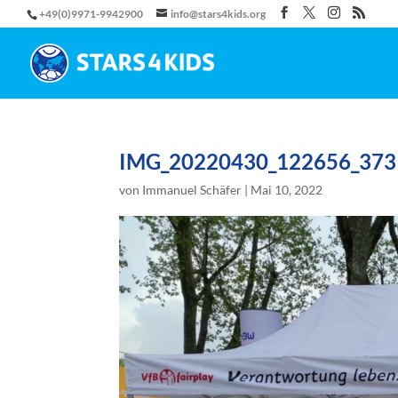
+49(0)9971-9942900
info@stars4kids.org
IMG_20220430_122656_373
von
Immanuel Schäfer
|
Mai 10, 2022