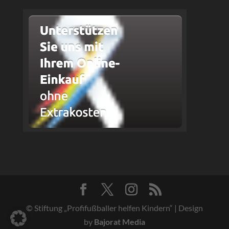
© Stiftung „Profifußballer helfen Kindern“ | Design
by
Bajorat Media