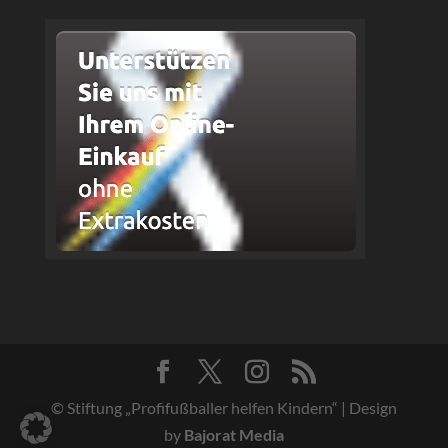
© Stiftung „Profifußballer helfen Kindern“ | Design
by
Bajorat Media