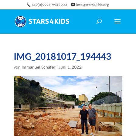
+49(0)9971-9942900
info@stars4kids.org
IMG_20181017_194443
von
Immanuel Schäfer
|
Juni 1, 2022