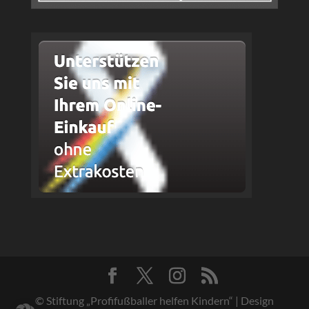
© Stiftung „Profifußballer helfen Kindern“ | Design