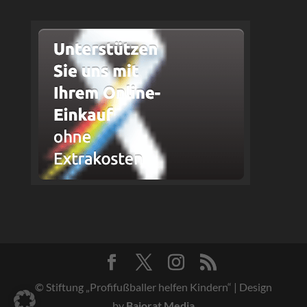
© Stiftung „Profifußballer helfen Kindern“ | Design
by
Bajorat Media