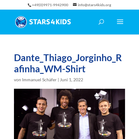
+49(0)9971-9942900
info@stars4kids.org
Dante_Thiago_Jorginho_R
afinha_WM-Shirt
von
Immanuel Schäfer
|
Juni 1, 2022