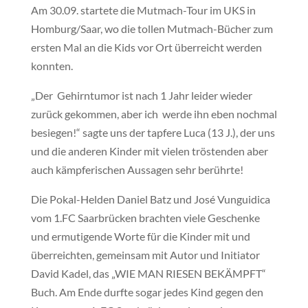
Am 30.09. startete die Mutmach-Tour im UKS in
Homburg/Saar, wo die tollen Mutmach-Bücher zum
ersten Mal an die Kids vor Ort überreicht werden
konnten.
„Der Gehirntumor ist nach 1 Jahr leider wieder
zurück gekommen, aber ich werde ihn eben nochmal
besiegen!“ sagte uns der tapfere Luca (13 J.), der uns
und die anderen Kinder mit vielen tröstenden aber
auch kämpferischen Aussagen sehr berührte!
Die Pokal-Helden Daniel Batz und José Vunguidica
vom 1.FC Saarbrücken brachten viele Geschenke
und ermutigende Worte für die Kinder mit und
überreichten, gemeinsam mit Autor und Initiator
David Kadel, das „WIE MAN RIESEN BEKÄMPFT“
Buch. Am Ende durfte sogar jedes Kind gegen den