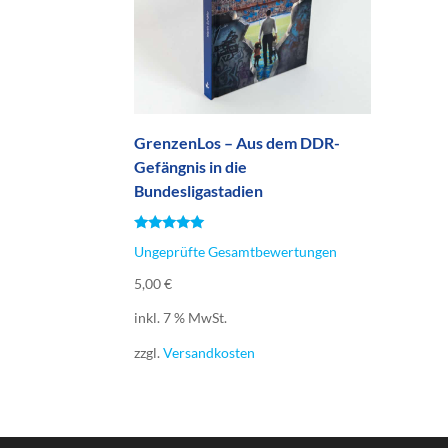
GrenzenLos – Aus dem DDR-
Gefängnis in die
Bundesligastadien
Bewertet
Ungeprüfte Gesamtbewertungen
mit
5.00
von 5
5,00
€
inkl. 7 % MwSt.
zzgl.
Versandkosten